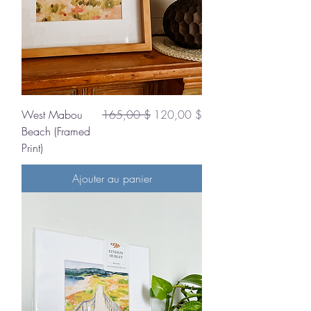
Prix original
Prix promotionnel
West Mabou
165,00 $
120,00 $
Beach (Framed
Print)
Ajouter au panier