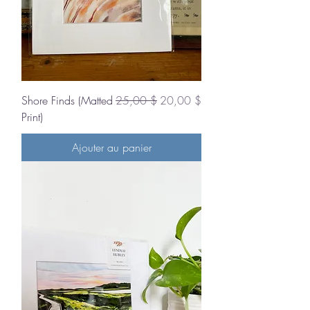
Prix original
Prix promotionnel
Shore Finds (Matted
25,00 $
20,00 $
Print)
Ajouter au panier