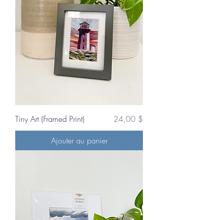
Prix
Tiny Art (Framed Print)
24,00 $
Ajouter au panier