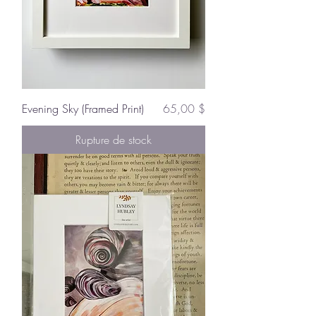
Prix
Evening Sky (Framed Print)
65,00 $
Rupture de stock