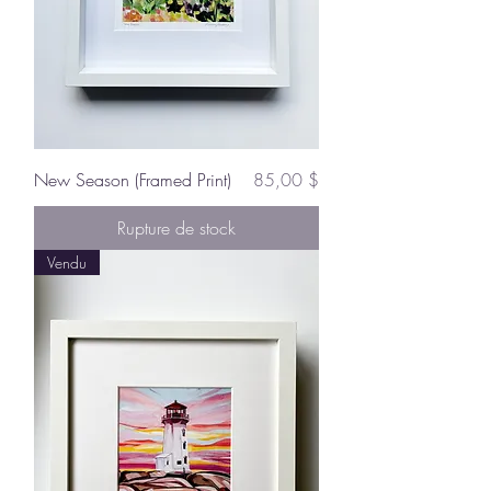
Prix
New Season (Framed Print)
85,00 $
Rupture de stock
Vendu