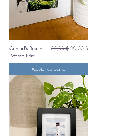
Prix original
Prix promotionnel
Conrad's Beach
25,00 $
20,00 $
(Matted Print)
Ajouter au panier