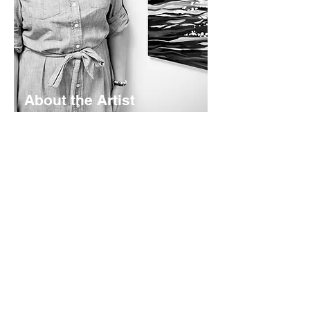
About the Artist
Lyndsay Hubley is a maritime-inspired
impressionist painter based in St.
Margaret's Bay, Nova Scotia. Her
works are calming and color-rich -
rooted in coastal storytelling. Working
mainly in acrylics - she creates original
paintings, prints, and paper goods
shaped by the landscapes she calls
home.
Read More