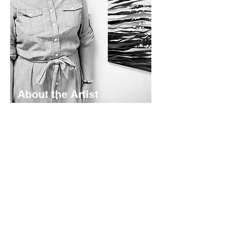
About the Artist
Lyndsay Hubley is a maritime-inspired
impressionist painter based in St.
Margaret's Bay, Nova Scotia. Her
works are calming and color-rich -
rooted in coastal storytelling. Working
mainly in acrylics - she creates original
paintings, prints, and paper goods
shaped by the landscapes she calls
home.
Read More