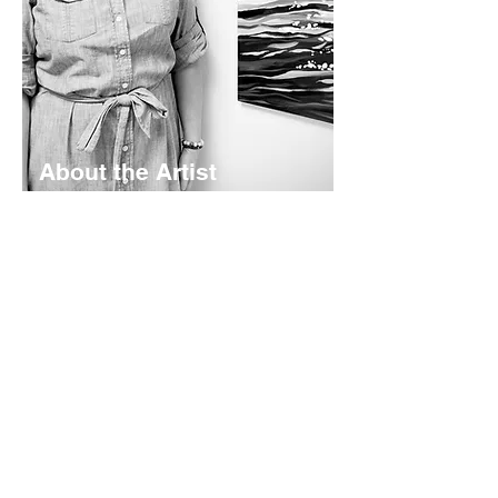
About the Artist
Lyndsay Hubley is a maritime-inspired
impressionist painter based in St.
Margaret's Bay, Nova Scotia. Her
works are calming and color-rich -
rooted in coastal storytelling. Working
mainly in acrylics - she creates original
paintings, prints, and paper goods
shaped by the landscapes she calls
home.
Read More